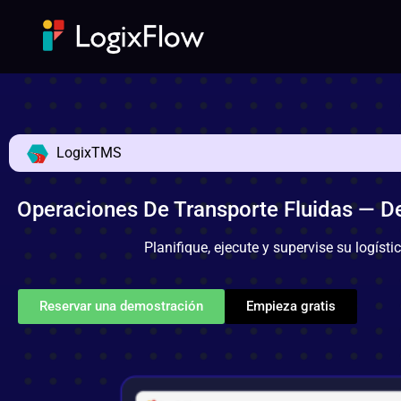
LogixTMS
Operaciones De Transporte Fluidas — D
Planifique, ejecute y supervise su logíst
Reservar una demostración
Empieza gratis