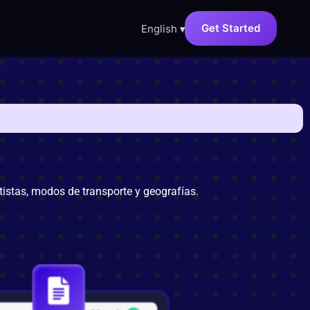
Get Started
English
▾
rtistas, modos de transporte y geografías.