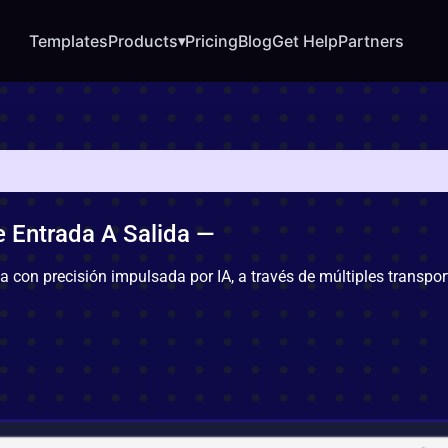
Templates
Products
Pricing
Blog
Get Help
Partners
▾
e Entrada A Salida —
ica con precisión impulsada por IA, a través de múltiples transpo