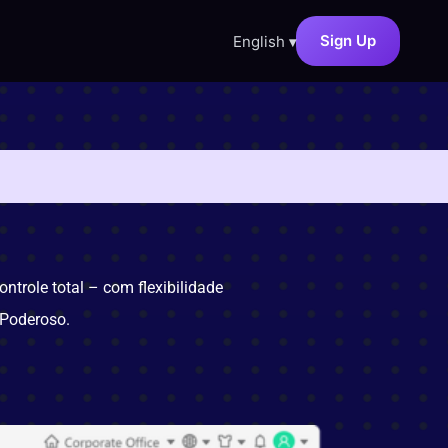
Sign Up
English
▾
trole total – com flexibilidade
 Poderoso.