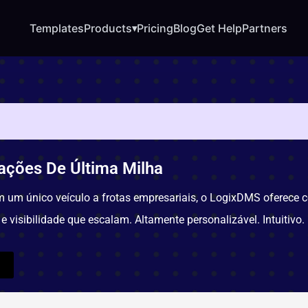
Templates
Products
Pricing
Blog
Get Help
Partners
▾
ações De Última Milha
 um único veículo a frotas empresariais, o LogixDMS oferece con
e visibilidade que escalam. Altamente personalizável. Intuitivo.