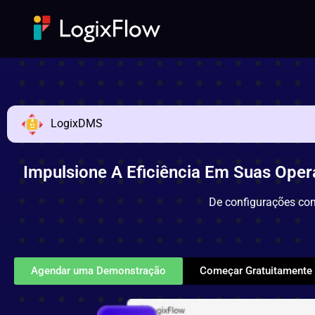
LogixDMS
Impulsione A Eficiência Em Suas Oper
De configurações com
Agendar uma Demonstração
Começar Gratuitamente