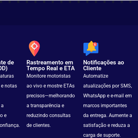
te de
Rastreamento em
Notificações ao
OD)
Tempo Real e ETA
Cliente
naturas
Monitore motoristas
Automatize
s e notas
ao vivo e mostre ETAs
atualizações por SMS,
precisos—melhorando
WhatsApp e e-mail em
 a
a transparência e
marcos importantes
o e
reduzindo consultas
da entrega. Aumente a
onfiança.
de clientes.
satisfação e reduza a
carga de suporte.